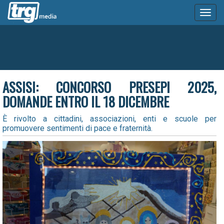
Toggl
naviga
ASSISI: CONCORSO PRESEPI 2025,
DOMANDE ENTRO IL 18 DICEMBRE
È rivolto a cittadini, associazioni, enti e scuole per
promuovere sentimenti di pace e fraternità.