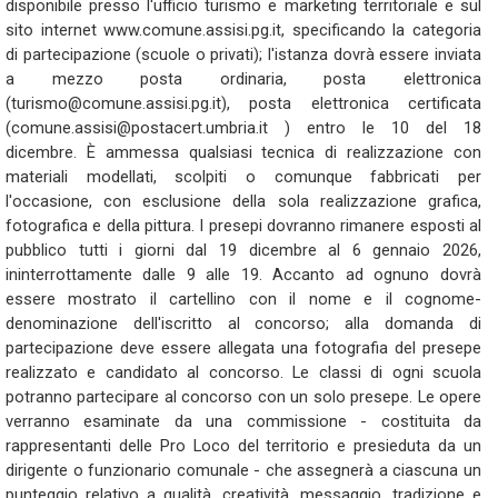
disponibile presso l'ufficio turismo e marketing territoriale e sul
sito internet www.comune.assisi.pg.it, specificando la categoria
di partecipazione (scuole o privati); l'istanza dovrà essere inviata
a mezzo posta ordinaria, posta elettronica
(turismo@comune.assisi.pg.it), posta elettronica certificata
(comune.assisi@postacert.umbria.it ) entro le 10 del 18
dicembre. È ammessa qualsiasi tecnica di realizzazione con
materiali modellati, scolpiti o comunque fabbricati per
l'occasione, con esclusione della sola realizzazione grafica,
fotografica e della pittura. I presepi dovranno rimanere esposti al
pubblico tutti i giorni dal 19 dicembre al 6 gennaio 2026,
ininterrottamente dalle 9 alle 19. Accanto ad ognuno dovrà
essere mostrato il cartellino con il nome e il cognome-
denominazione dell'iscritto al concorso; alla domanda di
partecipazione deve essere allegata una fotografia del presepe
realizzato e candidato al concorso. Le classi di ogni scuola
potranno partecipare al concorso con un solo presepe. Le opere
verranno esaminate da una commissione - costituita da
rappresentanti delle Pro Loco del territorio e presieduta da un
dirigente o funzionario comunale - che assegnerà a ciascuna un
punteggio relativo a qualità, creatività, messaggio, tradizione e