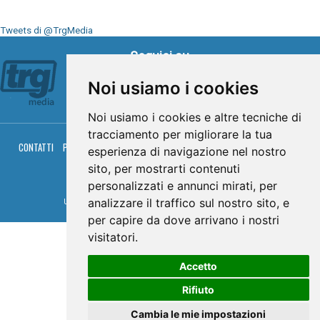
Tweets di @TrgMedia
Seguici su
Noi usiamo i cookies
Noi usiamo i cookies e altre tecniche di
tracciamento per migliorare la tua
CONTATTI
PRIVACY
COOKIES
PALINSESTO
DIRETTA TV
DIRETTA RADIO
esperienza di navigazione nel nostro
RGM HITRADIO
sito, per mostrarti contenuti
© TRG Media 2005-2026
personalizzati e annunci mirati, per
analizzare il traffico sul nostro sito, e
Umbria Televisioni s.r.l. - P.I.00496230541 -
www.trgmedia.it
- Powered by
FFZ
per capire da dove arrivano i nostri
visitatori.
Accetto
Rifiuto
Cambia le mie impostazioni