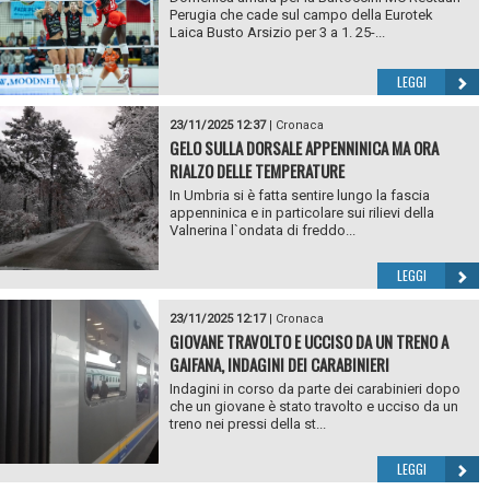
Perugia che cade sul campo della Eurotek
Laica Busto Arsizio per 3 a 1. 25-...
LEGGI
23/11/2025 12:37
|
Cronaca
GELO SULLA DORSALE APPENNINICA MA ORA
RIALZO DELLE TEMPERATURE
In Umbria si è fatta sentire lungo la fascia
appenninica e in particolare sui rilievi della
Valnerina l`ondata di freddo...
LEGGI
23/11/2025 12:17
|
Cronaca
GIOVANE TRAVOLTO E UCCISO DA UN TRENO A
GAIFANA, INDAGINI DEI CARABINIERI
Indagini in corso da parte dei carabinieri dopo
che un giovane è stato travolto e ucciso da un
treno nei pressi della st...
LEGGI