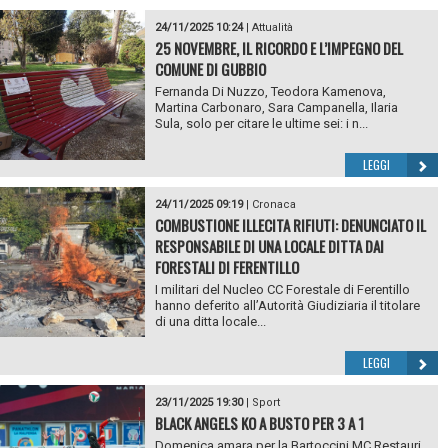
24/11/2025 10:24
|
Attualità
25 NOVEMBRE, IL RICORDO E L’IMPEGNO DEL
COMUNE DI GUBBIO
Fernanda Di Nuzzo, Teodora Kamenova,
Martina Carbonaro, Sara Campanella, Ilaria
Sula, solo per citare le ultime sei: i n...
LEGGI
24/11/2025 09:19
|
Cronaca
COMBUSTIONE ILLECITA RIFIUTI: DENUNCIATO IL
RESPONSABILE DI UNA LOCALE DITTA DAI
FORESTALI DI FERENTILLO
I militari del Nucleo CC Forestale di Ferentillo
hanno deferito all’Autorità Giudiziaria il titolare
di una ditta locale...
LEGGI
23/11/2025 19:30
|
Sport
BLACK ANGELS KO A BUSTO PER 3 A 1
Domenica amara per la Bartoccini MC Restauri