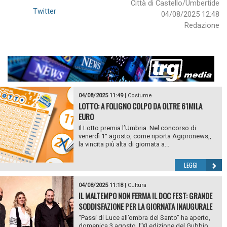
Città di Castello/Umbertide
Twitter
04/08/2025 12:48
Redazione
04/08/2025 11:49
|
Costume
LOTTO: A FOLIGNO COLPO DA OLTRE 61MILA
EURO
Il Lotto premia l’Umbria. Nel concorso di
venerdì 1° agosto, come riporta Agipronews,,
la vincita più alta di giornata a...
LEGGI
04/08/2025 11:18
|
Cultura
IL MALTEMPO NON FERMA IL DOC FEST: GRANDE
SODDISFAZIONE PER LA GIORNATA INAUGURALE
“Passi di Luce all’ombra del Santo” ha aperto,
domenica 3 agosto, l’XI edizione del Gubbio