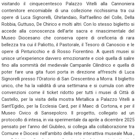
visitando il cinquecentesco Palazzo Vitelli alla Cannoniera
contenitore encomiabile di una collezione ricchissima tra cui
opere di Luca Signorelli, Ghirlandaio, Raffaellino del Colle, Della
Robbia, Guttuso, De Chirico e molti altri. Con lo stesso biglietto si
accede alla conoscenza dell’arte sacra e rinascimentale del
Museo Diocesano che conserva opere di oreficeria di rara
bellezza tra cui il Paliotto, il Pastorale, il Tesoro di Canoscio e le
opere di Pinturicchio e di Rosso Fiorentino. A questi musei si
unisce un’experience davvero emozionante e cioè quella di salire
fino alla sommità del medievale Campanile Cilindrico e quella di
poter fare una gita fuori porta in direzione affreschi di Luca
Signorelli presso l’Oratorio di San Crescentino a Morra. Il biglietto
unico, che ha la validità di una settimana e si cumula con altre
convenzioni come il ticket ridotto per tutti i musei di Città di
Castello, per la visita della mostra Metallica a Palazzo Vitelli a
Sant’Egidio, per la Ecclesia Card, per il Maec di Cortona, e per il
Museo Civico di Sansepolcro. Il progetto, collegato ad un
protocollo di intesa, in via sperimentale da aprile a dicembre 2025
pensato per l’anno del Giubileo, si collega alla collaborazione tra
Comune e Diocesi nell’ambito della rete interattiva museale Mua ,