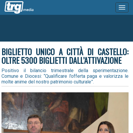
Toggl
naviga
BIGLIETTO UNICO A CITTÀ DI CASTELLO:
OLTRE 5300 BIGLIETTI DALL’ATTIVAZIONE
Positivo il bilancio trimestrale della sperimentazione.
Comune e Diocesi: “Qualificare l’offerta paga e valorizza le
molte anime del nostro patrimonio culturale”.