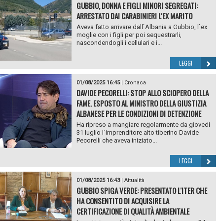
GUBBIO, DONNA E FIGLI MINORI SEGREGATI:
ARRESTATO DAI CARABINIERI L'EX MARITO
Aveva fatto arrivare dall`Albania a Gubbio, l`ex
moglie con i figli per poi sequestrarli,
nascondendogli i cellulari e i...
LEGGI
01/08/2025 16:45
|
Cronaca
DAVIDE PECORELLI: STOP ALLO SCIOPERO DELLA
FAME. ESPOSTO AL MINISTRO DELLA GIUSTIZIA
ALBANESE PER LE CONDIZIONI DI DETENZIONE
Ha ripreso a mangiare regolarmente da giovedi
31 luglio l`imprenditore alto tiberino Davide
Pecorelli che aveva iniziato...
LEGGI
01/08/2025 16:43
|
Attualità
GUBBIO SPIGA VERDE: PRESENTATO L'ITER CHE
HA CONSENTITO DI ACQUISIRE LA
CERTIFICAZIONE DI QUALITÀ AMBIENTALE