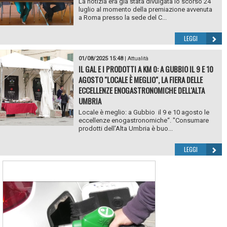
La notizia era già stata divulgata lo scorso 24
luglio al momento della premiazione avvenuta
a Roma presso la sede del C...
LEGGI
01/08/2025 15:48
|
Attualità
IL GAL E I PRODOTTI A KM 0: A GUBBIO IL 9 E 10
AGOSTO "LOCALE È MEGLIO", LA FIERA DELLE
ECCELLENZE ENOGASTRONOMICHE DELL'ALTA
UMBRIA
Locale è meglio: a Gubbio il 9 e 10 agosto le
eccellenze enogastronomiche“. "Consumare
prodotti dell’Alta Umbria è buo...
LEGGI