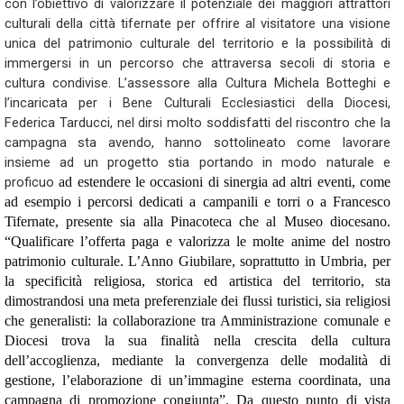
con l’obiettivo di valorizzare il potenziale dei maggiori attrattori
culturali della città tifernate per offrire al visitatore una visione
unica del patrimonio culturale del territorio e la possibilità di
immergersi in un percorso che attraversa secoli di storia e
cultura condivise. L’assessore alla Cultura Michela Botteghi e
l’incaricata per i Bene Culturali Ecclesiastici della Diocesi,
Federica Tarducci, nel dirsi molto soddisfatti del riscontro che la
campagna sta avendo, hanno sottolineato come lavorare
insieme ad un progetto stia portando in modo naturale e
proficuo
ad estendere le occasioni di sinergia ad altri eventi, come
ad esempio i percorsi dedicati a campanili e torri o a Francesco
Tifernate, presente sia alla Pinacoteca che al Museo diocesano.
“Qualificare l’offerta paga e valorizza le molte anime del nostro
patrimonio culturale. L’Anno Giubilare, soprattutto in Umbria, per
la specificità religiosa, storica ed artistica del territorio, sta
dimostrandosi una meta preferenziale dei flussi turistici, sia religiosi
che generalisti: la collaborazione tra Amministrazione comunale e
Diocesi trova la sua finalità nella crescita della cultura
dell’accoglienza, mediante la convergenza delle modalità di
gestione, l’elaborazione di un’immagine esterna coordinata, una
campagna di promozione congiunta”. Da questo punto di vista