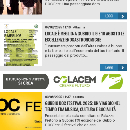
DOC Fest. Una passeggiata dom...
LEGGI
04/08/2025 11:10
|
Attualità
LOCALE È MEGLIO: A GUBBIO IL 9 E 10 AGOSTO LE
ECCELLENZE ENOGASTRONOMICHE
“Consumare prodotti dell’Alta Umbria è buono
e fa bene a te e all’economia del tuo territorio. Il
passaggio dal produtto...
LEGGI
03/08/2025 11:37
|
Cultura
GUBBIO DOC FESTIVAL 2025: UN VIAGGIO NEL
TEMPO TRA MUSICA, CULTURA E SOCIALITÀ
Presentata nella sala consiliare di Palazzo
Pretorio a Gubbio l’XI edizione del Gubbio
DOCFest, il festival che da anni ...