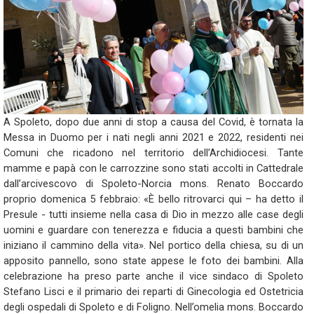
A Spoleto, dopo due anni di stop a causa del Covid, è tornata la
Messa in Duomo per i nati negli anni 2021 e 2022, residenti nei
Comuni che ricadono nel territorio dell’Archidiocesi. Tante
mamme e papà con le carrozzine sono stati accolti in Cattedrale
dall’arcivescovo di Spoleto-Norcia mons. Renato Boccardo
proprio domenica 5 febbraio: «È bello ritrovarci qui – ha detto il
Presule - tutti insieme nella casa di Dio in mezzo alle case degli
uomini e guardare con tenerezza e fiducia a questi bambini che
iniziano il cammino della vita». Nel portico della chiesa, su di un
apposito pannello, sono state appese le foto dei bambini. Alla
celebrazione ha preso parte anche il vice sindaco di Spoleto
Stefano Lisci e il primario dei reparti di Ginecologia ed Ostetricia
degli ospedali di Spoleto e di Foligno. Nell’omelia mons. Boccardo