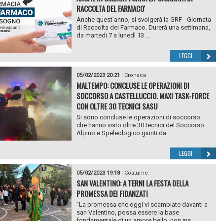
RACCOLTA DEL FARMACO'
Anche quest’anno, si svolgerà la GRF - Giornata
di Raccolta del Farmaco. Durerà una settimana,
da martedì 7 a lunedì 13 ...
LEGGI
05/02/2023 20:21
|
Cronaca
MALTEMPO: CONCLUSE LE OPERAZIONI DI
SOCCORSO A CASTELLUCCIO. MAXI TASK-FORCE
CON OLTRE 30 TECNICI SASU
Si sono concluse le operazioni di soccorso
che hanno visto oltre 30 tecnici del Soccorso
Alpino e Speleologico giunti da...
LEGGI
05/02/2023 19:18
|
Costume
SAN VALENTINO: A TERNI LA FESTA DELLA
PROMESSA DEI FIDANZATI
"La promessa che oggi vi scambiate davanti a
san Valentino, possa essere la base
fondamentale di un amore bello, non ins...