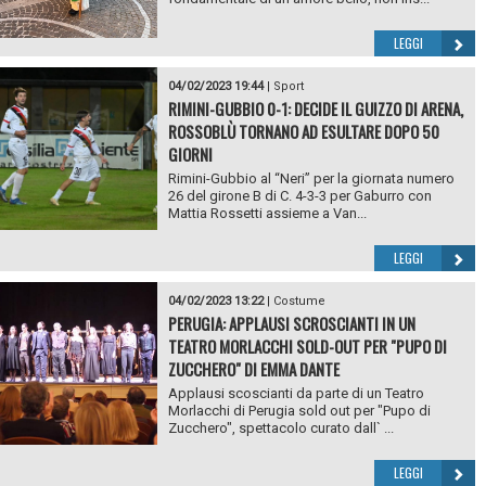
LEGGI
04/02/2023 19:44
|
Sport
RIMINI-GUBBIO 0-1: DECIDE IL GUIZZO DI ARENA,
ROSSOBLÙ TORNANO AD ESULTARE DOPO 50
GIORNI
Rimini-Gubbio al “Neri” per la giornata numero
26 del girone B di C. 4-3-3 per Gaburro con
Mattia Rossetti assieme a Van...
LEGGI
04/02/2023 13:22
|
Costume
PERUGIA: APPLAUSI SCROSCIANTI IN UN
TEATRO MORLACCHI SOLD-OUT PER "PUPO DI
ZUCCHERO" DI EMMA DANTE
Applausi scoscianti da parte di un Teatro
Morlacchi di Perugia sold out per "Pupo di
Zucchero", spettacolo curato dall` ...
LEGGI