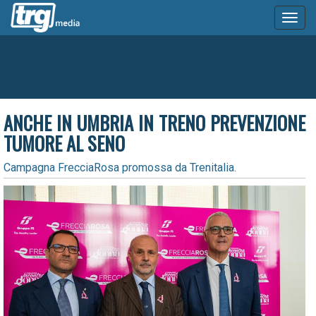
Toggl
naviga
ANCHE IN UMBRIA IN TRENO PREVENZIONE
TUMORE AL SENO
Campagna FrecciaRosa promossa da Trenitalia.